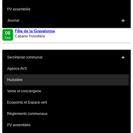
PV assemblée
Journal
Fête de la Gravalonne
06
Cabane Forestière
Sep
Secrétariat communal
Agence AVS
Huissière
Voirie et conciergerie
Ecopoints et Espace vert
Règlements communaux
PV assemblée