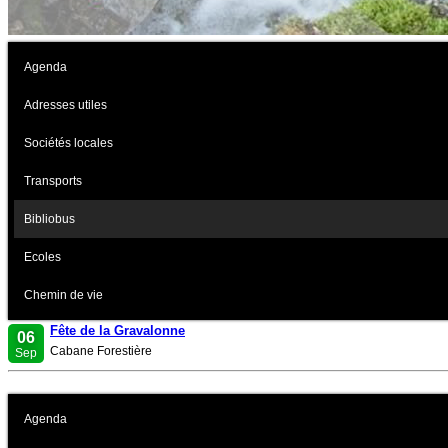
Agenda
Adresses utiles
Sociétés locales
Transports
Bibliobus
Ecoles
Chemin de vie
Fête de la Gravalonne
06
Cabane Forestière
Sep
Agenda