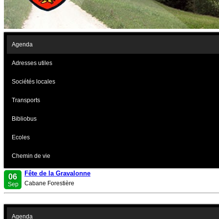
Agenda
Adresses utiles
Sociétés locales
Transports
Bibliobus
Ecoles
Chemin de vie
Fête de la Gravalonne
06
Cabane Forestière
Sep
Agenda